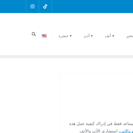
خير
▾ أنف
▾ أذن
▾ حنجره
لا يساعد فقط في إدراك كيفية عمل هذه
 دالاتي،
استشاري الأذن والأنف