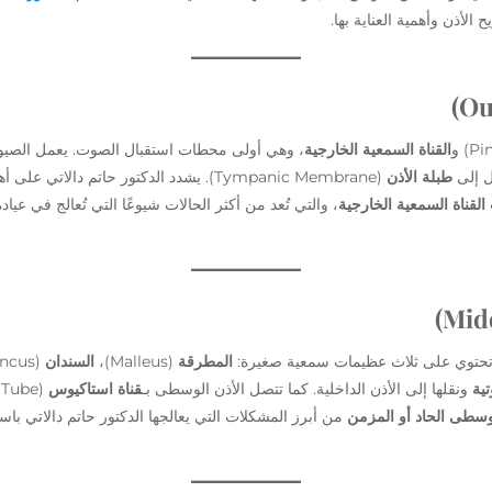
الأذن وأهمية العناية بها.
القناة السمعية الخارجية
، وهي أولى محطات استقبال الصوت. يعمل الصيو
قل إلى
طبلة الأذن
(Tympanic Membrane). يشدد الدكتور حاتم دالا
 القناة السمعية الخارجية
، والتي تُعد من أكثر الحالات شيوعًا التي تُعالج في عيا
وتحتوي على ثلاث عظيمات سمعية صغيرة:
المطرقة
(Malleus)،
السندان
(Incus)، و
تية
ونقلها إلى الأذن الداخلية. كما تتصل الأذن الوسطى بـ
قناة استاكيوس
لوسطى الحاد أو المزمن
من أبرز المشكلات التي يعالجها الدكتور حاتم دالاتي با