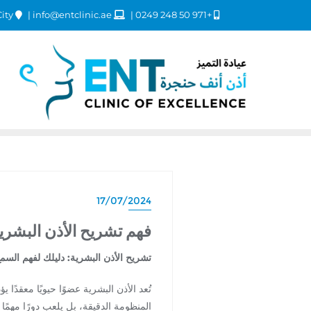
Dubai Healthcare City
info@entclinic.ae
+971 50 248 0249
17/07/2024
فهم تشريح الأذن البشري
تشريح الأذن البشرية: دليلك لفهم السمع
تُعد الأذن البشرية عضوًا حيويًا معقدً
المنظومة الدقيقة، بل يلعب دورًا مهمً