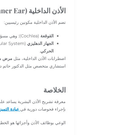
الأذن الداخلية (Inner Ear)
تضم الأذن الداخلية مكونين رئيسيين:
القوقعة
(Cochlea): وهي مسؤولة عن تحويل الاهتزازات إلى إشارات كهربائية تنقل إلى الدماغ عبر
الجهاز الدهليزي
(Vestibular System): ويشمل القنوات الهلالية والأعضاء الأوتوليثية، ويلعب دورًا محوريًا في
الحركي
.
اضطرابات الأذن الداخلية، مثل
مرض من
استشاري متخصص مثل الدكتور حاتم دالات
الخلاصة
معرفة تشريح الأذن البشرية يساعد عل
بإجراء فحوصات دورية في
عيادة التمي
الوعي بوظائف الأذن وأجزائها هو الخطو