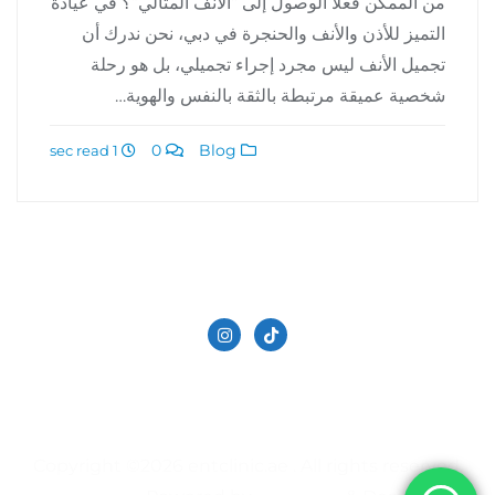
من الممكن فعلًا الوصول إلى “الأنف المثالي”؟ في عيادة
التميز للأذن والأنف والحنجرة في دبي، نحن ندرك أن
تجميل الأنف ليس مجرد إجراء تجميلي، بل هو رحلة
شخصية عميقة مرتبطة بالثقة بالنفس والهوية…
0
Blog
1 sec read
الدكتور حاتم دالاتي
تجميل الانف في دبي
سياسة الخصوصية
عيادة الأنف والأذن والحنجرة | في دبي
Copyright ©2026 entclinic.ae . All rights reserved.