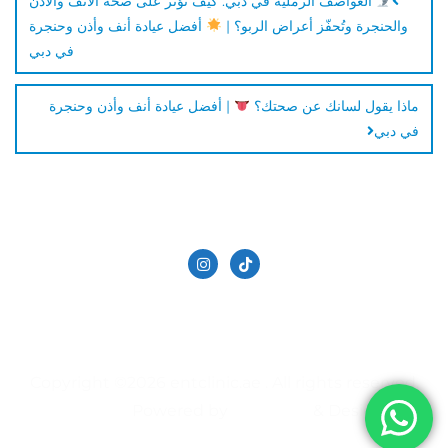
العواصف الرملية في دبي: كيف تؤثر على صحة الأنف والأذن
والحنجرة وتُحفّز أعراض الربو؟ |
أفضل عيادة أنف وأذن وحنجرة
في دبي
ماذا يقول لسانك عن صحتك؟
| أفضل عيادة أنف وأذن وحنجرة
في دبي
الدكتور حاتم دالاتي
تجميل الانف في دبي
سياسة الخصوصية
عيادة الأنف والأذن والحنجرة | في دبي
Copyright ©2026 entclinic.ae . All rights reserved.
Powered by
&
Designed by
Bizberg Themes
WordPress