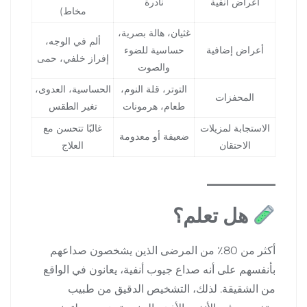
أعراض أنفية
نادرة
مخاط)
غثيان، هالة بصرية،
ألم في الوجه،
أعراض إضافية
حساسية للضوء
إفراز خلفي، حمى
والصوت
التوتر، قلة النوم،
الحساسية، العدوى،
المحفزات
طعام، هرمونات
تغير الطقس
الاستجابة لمزيلات
غالبًا تتحسن مع
ضعيفة أو معدومة
الاحتقان
العلاج
هل تعلم؟
أكثر من 80٪ من المرضى الذين يشخصون صداعهم
بأنفسهم على أنه صداع جيوب أنفية، يعانون في الواقع
من الشقيقة. لذلك، التشخيص الدقيق من طبيب