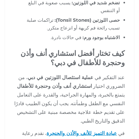
تضخم شديد في اللوزتين:
يسبب صعوبة في البلع
أو التنفس.
حصى اللوزتين (Tonsil Stones):
تراكمات صلبة
تسبب رائحة فم كريهة أو انزعاج متكرر.
الاشتباه بوجود ورم:
في حالات نادرة.
كيف تختار أفضل استشاري أنف وأذن
وحنجرة للأطفال في دبي؟
عند التفكير في
عملية استئصال اللوزتين في دبي
، من
الضروري اختيار
استشاري أنف وأذن وحنجرة للأطفال
يتمتع بالخبرة، والمهارة الجراحية، والقدرة على التعامل
النفسي مع الطفل وطمأنته. يجب أن يكون الطبيب قادرًا
على تقديم خطة علاجية مخصصة مبنية على التشخيص
الدقيق والتاريخ الطبي.
في
عيادة التميز للأنف والأذن والحنجرة
، نقدم رعاية