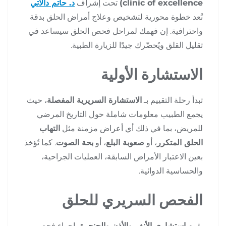
clinic of excellence)
تحت إشراف
د. حاتم دالاتي
تُعد خطوة محورية لتشخيص وعلاج أمراض الحلق بدقة
واحترافية. إن فهمك لمراحل فحص الحلق سيساعد في
تقليل القلق ويُحضّرك جيدًا للزيارة الطبية.
الاستشارة الأولية
تبدأ رحلة التقييم بـ
الاستشارة السريرية المفصلة
، حيث
يجمع الطبيب معلومات شاملة حول التاريخ المرضي
للمريض، بما في ذلك أي أعراض مزمنة مثل
التهاب
الحلق المتكرر
، أو
صعوبة البلع
، أو
بحة الصوت
. كما تُؤخذ
بعين الاعتبار الأمراض السابقة، العمليات الجراحية،
والحساسية الدوائية.
الفحص السريري للحلق
يقوم
استشاري الأنف والأذن والحنجرة
بإجراء فحص