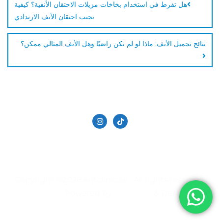
هل تفرط في استخدام بخاخات مزيلات الاحتقان الأنفية؟ كيفية
تجنب احتقان الأنف الارتدادي
نتائج تجميل الأنف: ماذا لو لم تكن راضيًا وهل الأنف المثالي ممكن؟
الدكتور حاتم دالاتي
تجميل الانف في دبي
سياسة الخصوصية
عيادة الأنف والأذن والحنجرة | في دبي
Copyright ©2026 entclinic.ae . All rights reserved.
Powered by
&
Designed by
Bizberg Themes
WordPress