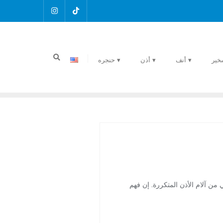
خير
▾ أنف
▾ أذن
▾ حنجره
ي من آلام الأذن المتكررة. إن فهم