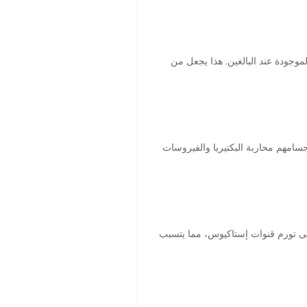
وجودة عند البالغين. هذا يجعل من
أجسامهم محاربة البكتيريا والفيروسات
ً إلى تورم قنوات إستاكيوس، مما يتسبب