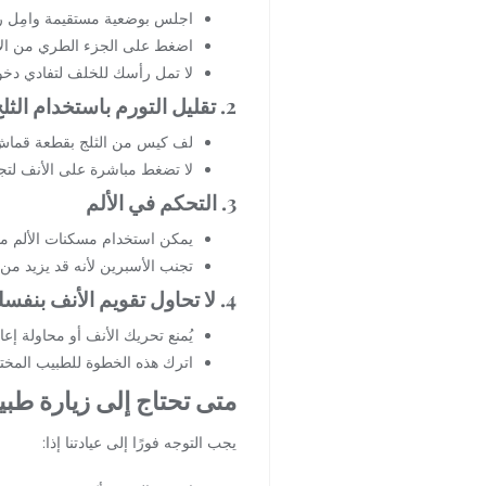
اجلس بوضعية مستقيمة وامِل رأ
اضغط على الجزء الطري من الأنف أسفل
لا تمل رأسك للخلف لتفادي دخول
2. تقليل التورم باستخدام الثلج
لف كيس من الثلج بقطعة قماش ناعمة وض
لا تضغط مباشرة على الأنف لتجن
3. التحكم في الألم
يمكن استخدام مسكنات الألم مثل 
تجنب الأسبرين لأنه قد يزيد من 
4. لا تحاول تقويم الأنف بنفسك
يُمنع تحريك الأنف أو محاولة إعادت
اترك هذه الخطوة للطبيب المخ
متى تحتاج إلى زيارة ط
يجب التوجه فورًا إلى عيادتنا إذا: