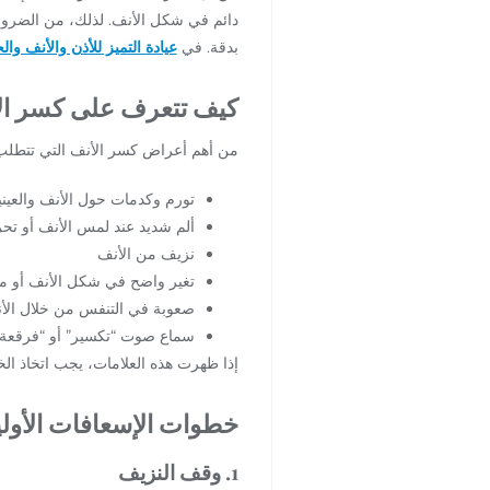
دائم في شكل الأنف. لذلك، من الضرور
بدقة. في
عيادة التميز للأذن والأنف وال
كيف تتعرف على كسر ال
من أهم أعراض كسر الأنف التي تتطلب اه
تورم وكدمات حول الأنف والعين
ألم شديد عند لمس الأنف أو تح
نزيف من الأنف
تغير واضح في شكل الأنف أو مي
صعوبة في التنفس من خلال الأ
سماع صوت “تكسير” أو “فرقعة”
إذا ظهرت هذه العلامات، يجب اتخاذ الخ
خطوات الإسعافات الأولي
1. وقف النزيف