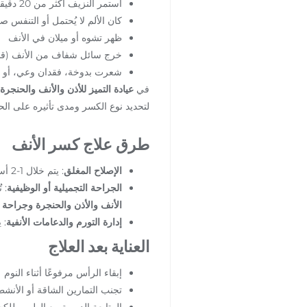
استمر النزيف أكثر من 20 دقيقة
كان الألم لا يُحتمل أو التنفس 
ظهر تشوه أو ميلان في الأنف
خرج سائل شفاف من الأنف (قد
شعرت بدوخة، فقدان وعي، أو 
في
عيادة التميز للأذن والأنف والحن
لتحديد نوع الكسر ومدى تأثيره على الحا
طرق علاج كسر الأنف
الإصلاح المغلق
: يتم خلال 1-2 أسبوع بعد الإصابة لإعادة العظام إلى وضعها الصحيح دون جراحة.
الجراحة التجميلية أو الوظيفية
: 
الأنف والأذن والحنجرة وجراحة 
إدارة التورم والدعامات الأنفية
: 
العناية بعد العلاج
إبقاء الرأس مرفوعًا أثناء النوم
تجنب التمارين الشاقة أو الأنشطة الر
المتابعة الدورية مع الطبيب ل