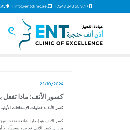
Dubai Healthcare City
info@entclinic.ae
+971 50 248 0249
22/10/2024
كسور الأنف: ماذا تفعل ب
كسر الأنف: خطوات الإسعافات الأولية و
كسر الأنف هو إصابة شائعة تحدث نتيجة
من أن كسر الأنف قد يبدو بسيطًا، إلا