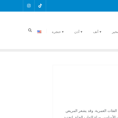
خير
▾ أنف
▾ أذن
▾ حنجره
 الفئات العمرية. وقد يشعر المريض
الأساسي وراء التهاب الحلق لتحديد