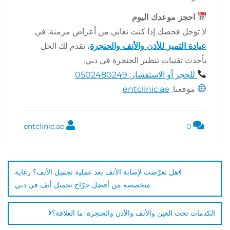
احجز موعدك اليوم
لا تؤجل فحصك إذا كنت تعاني من أعراض مزمنة. في
عيادة التميز للأذن والأنف والحنجرة
، نقدم لك الحل
بأحدث تقنيات تنظير الحنجرة في دبي.
للحجز أو الاستفسار: 0502480249
موقعنا:
entclinic.ae
entclinic.ae
0
هل تعرّضت لإصابة الأنف بعد عملية تجميل الأنف؟ رعاية
متخصصة من أفضل جرّاح تجميل أنف في دبي
الكدمات تحت العين والأنف والأذن والحنجرة: ما العلاقة؟