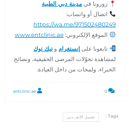
زورونا في
مدينة دبي الطبية
اتصال أو واتساب:
https://wa.me/971502480249
الموقع الإلكتروني:
www.entclinic.ae
تابعونا على
إنستغرام
و
تيك توك
لمشاهدة تحوّلات المرضى الحقيقية، ونصائح
الخبراء، ولمحات من داخل العيادة.
entclinic.ae
0
Tags :
تجميل الأنف دبي