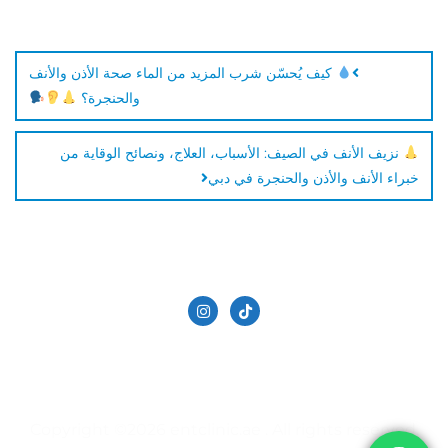
كيف يُحسّن شرب المزيد من الماء صحة الأذن والأنف
والحنجرة؟
نزيف الأنف في الصيف: الأسباب، العلاج، ونصائح الوقاية من
خبراء الأنف والأذن والحنجرة في دبي
الدكتور حاتم دالاتي
تجميل الانف في دبي
سياسة الخصوصية
عيادة الأنف والأذن والحنجرة | في دبي
Copyright ©2026 entclinic.ae . All rights reserved.