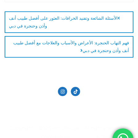
الأسئلة الشائعة وتفنيد الخرافات: العثور على أفضل طبيب أنف
وأذن وحنجرة في دبي
فهم التهاب الحنجرة: الأعراض والأسباب والعلاجات مع أفضل طبيب
أنف وأذن وحنجرة في دبي
الدكتور حاتم دالاتي
تجميل الانف في دبي
سياسة الخصوصية
عيادة الأنف والأذن والحنجرة | في دبي
Copyright ©2026 entclinic.ae . All rights reserved.
Powered by
&
Designed by
Bizberg Themes
WordPress